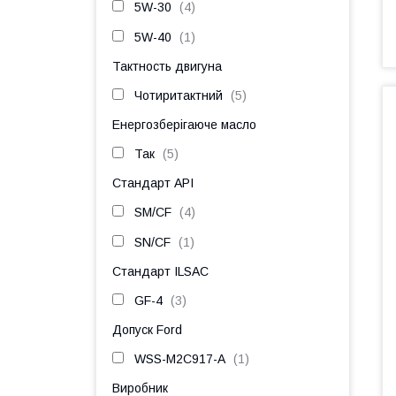
5W-30
4
5W-40
1
Тактность двигуна
Чотиритактний
5
Енергозберігаюче масло
Так
5
Стандарт API
SM/CF
4
SN/CF
1
Стандарт ILSAC
GF-4
3
Допуск Ford
WSS-M2C917-A
1
Виробник