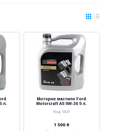
ord
Моторне мастило Ford
5 л.
Motorcraft A5 5W-30 5 л.
011f
1 500 ₴