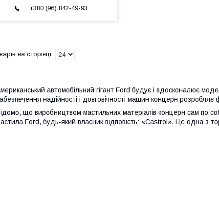
+380 (96) 842-49-93
мериканський автомобільний гігант Ford будує і вдосконалює модел
абезпечення надійності і довговічності машин концерн розробляє ф
ідомо, що виробництвом мастильних матеріалів концерн сам по соб
астила Ford, будь-який власник відповість: «Castrol». Це одна з т