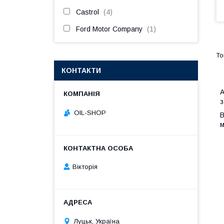
Castrol
4
Ford Motor Company
1
КОНТАКТИ
А
з
OIL-SHOP
В
м
Вікторія
Луцьк, Україна