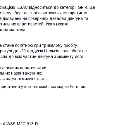
ацією ILSAC відноситься до категорії GF-4. Це
чому зберігає свої початкові якості протягом
ть відкладень на поверхнях деталей двигуна та
стильних властивостей. Його можна
аміни мастила.
а стане помітною при тривалому пробігу;
атурі до -20 градусів Цельсія воно зберігає
ла до всіх частин двигуна з моменту його
щувальних властивостей;
льних навантаженнях;
є відмінні миючі якості.
истання у всіх автомобілях марки Ford, які
Ford WSS-M2C 913-D