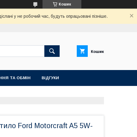
Кошик
слані у не робочий час, будуть опрацьовані пізніше.
Кошик
ННЯ ТА ОБМІН
ВІДГУКИ
ило Ford Motorcraft A5 5W-