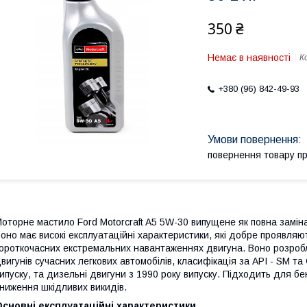
350 ₴
Немає в наявності
К
+380 (96) 842-49-93
повернення товару п
оторне мастило Ford Motorcraft A5 5W-30 випущене як повна замін
оно має високі експлуатаційні характеристики, які добре проявляють
ороткочасних екстремальних навантаженнях двигуна. Воно розроб
вигунів сучасних легкових автомобілів, класифікація за API - SM та
ипуску, та дизельні двигуни з 1990 року випуску. Підходить для бе
ниження шкідливих викидів.
сновні експлуатаційні характеристики