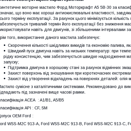
интетичне моторне мастило Форд Моторкрафт А5 5В-30 за класифік
значає, що воно має хороші антиокислювальні властивості, завдяки 
сього терміну експлуатації. За рахунок цього мінімізується кількіс
абезпечується тривалий термін його експлуатації без зниження ма
икористовувати навіть для двигунів, зі збільшеними інтервалами з
рім того, використання даного мастила забезпечує:
Скорочення кількості шкідливих викидів та економію палива, як
Швидкий пуск двигуна навіть за низьких температур: при темпер
рідку консистенцію, чим забезпечується швидке надходження мас
запуску;
Підтримка двигуна в хорошому стані за рахунок відмінних зма
Захист поверхонь від зношування при короткочасних екстрема
Захист від утворення відкладень на поверхнях деталей: олія ма
астило сумісне з каталітичними системами. Рекомендовано до викор
ідпадають під зазначені вище часові рамки.
ласифікація ACEA : A1/B1, A5/B5
ласифікація API : CF, SM
опуск OEM Ford :
ord WSS-M2C 913-A, Ford WSS-M2C 913-B, Ford WSS-M2C 913-C, 