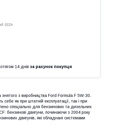
од:
011h
ротягом 14 днів
за рахунок покупця
а знятого з виробництва Ford Formula F 5W-30.
 себе як при штатній експлуатації, так і при
лено спеціально для бензинових та дизельних
 CF: бензинові двигуни, починаючи з 2004 року
нзинових двигунів, які обладнані системами