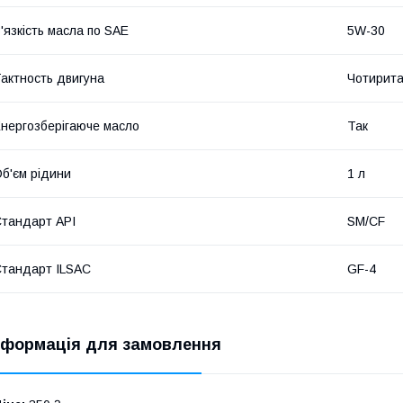
'язкість масла по SAE
5W-30
актность двигуна
Чотирита
нергозберігаюче масло
Так
б'єм рідини
1 л
тандарт API
SM/CF
тандарт ILSAC
GF-4
нформація для замовлення