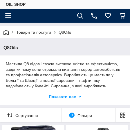
OIL-SHOP
Товари та послуги
Q8Oils
Q8Oils
Мастила Q8 відомі своєю високою якістю та ефективністю,
завдяки чому вони отримали визнання серед автомобілістів
та професіоналів автосервісу. Виробляють це мастило у
Бельгії та Швеції, з якісної сировини – нафти, яку
видобувають у Кувейті. Сировина, з якої виробляють
продукцію Q8 Oils, кувейтська нафта – унікальна, адже вона
Показати все
містить низький рівень сульфатної зольності та незначний
вміст фосфору. Варто зауважити, що в Україну постачають
продукцію Q8Oils, яку доставляють також на внутрішній ринок
ЄС.
Сортування
0
Фільтри