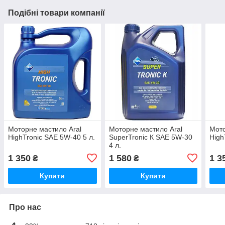
Подібні товари компанії
Моторне мастило Aral
Моторне мастило Aral
Мото
HighTronic SAE 5W-40 5 л.
SuperTronic К SAE 5W-30
High
4 л.
1 350
1 580
1 3
₴
₴
Купити
Купити
Про нас