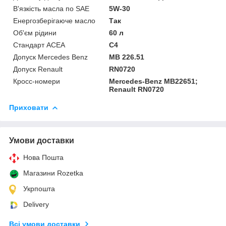
В'язкість масла по SAE
5W-30
Енергозберігаюче масло
Так
Об'єм рідини
60 л
Стандарт ACEA
C4
Допуск Mercedes Benz
MB 226.51
Допуск Renault
RN0720
Кросс-номери
Mercedes-Benz MB22651;
Renault RN0720
Приховати
Умови доставки
Нова Пошта
Магазини Rozetka
Укрпошта
Delivery
Всі умови доставки