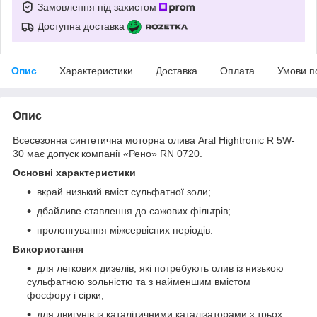
Замовлення під захистом
Доступна доставка
Опис
Характеристики
Доставка
Оплата
Умови п
Опис
Всесезонна синтетична моторна олива Aral Hightronic R 5W-
30 має допуск компанії «Рено» RN 0720.
Основні характеристики
вкрай низький вміст сульфатної золи;
дбайливе ставлення до сажових фільтрів;
пролонгування міжсервісних періодів.
Використання
для легкових дизелів, які потребують олив із низькою
сульфатною зольністю та з найменшим вмістом
фосфору і сірки;
для двигунів із каталітичними каталізаторами з трьох