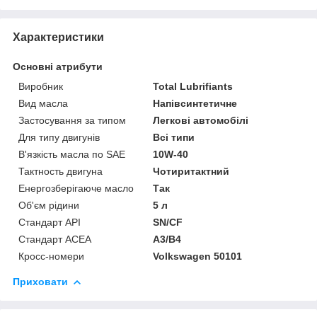
Характеристики
Основні атрибути
Виробник
Total Lubrifiants
Вид масла
Напівсинтетичне
Застосування за типом
Легкові автомобілі
Для типу двигунів
Всі типи
В'язкість масла по SAE
10W-40
Тактность двигуна
Чотиритактний
Енергозберігаюче масло
Так
Об'єм рідини
5 л
Стандарт API
SN/CF
Стандарт ACEA
A3/B4
Кросс-номери
Volkswagen 50101
Приховати