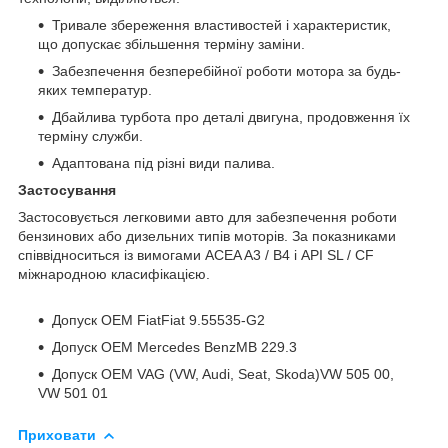
Тривале збереження властивостей і характеристик,
що допускає збільшення терміну заміни.
Забезпечення безперебійної роботи мотора за будь-
яких температур.
Дбайлива турбота про деталі двигуна, продовження їх
терміну служби.
Адаптована під різні види палива.
Застосування
Застосовується легковими авто для забезпечення роботи
бензинових або дизельних типів моторів. За показниками
співвідноситься із вимогами ACEA A3 / B4 і API SL / CF
міжнародною класифікацією.
Допуск OEM FiatFiat 9.55535-G2
Допуск OEM Mercedes BenzMB 229.3
Допуск OEM VAG (VW, Audi, Seat, Skoda)VW 505 00,
VW 501 01
Приховати