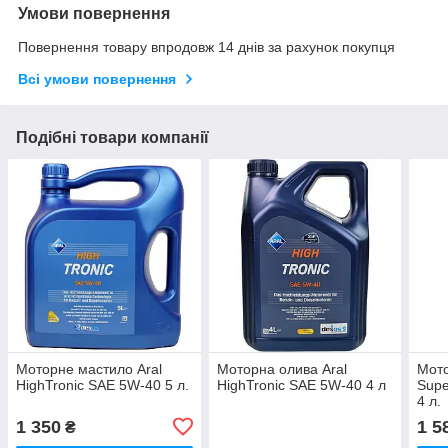
Умови повернення
Повернення товару впродовж 14 днів за рахунок покупця
Всі умови повернення
Подібні товари компанії
Моторне мастило Aral
Моторна олива Aral
Мото
HighTronic SAE 5W-40 5 л.
HighTronic SAE 5W-40 4 л
Supe
4 л.
1 350
1 5
₴