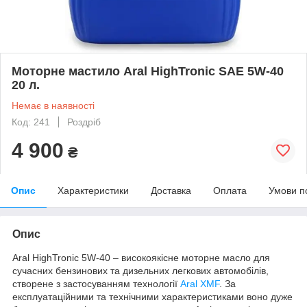
Моторне мастило Aral HighTronic SAE 5W-40
20 л.
Немає в наявності
Код: 241
Роздріб
4 900
₴
Опис
Характеристики
Доставка
Оплата
Умови п
Опис
Aral HighTronic 5W-40 – високоякісне моторне масло для
сучасних бензинових та дизельних легкових автомобілів,
створене з застосуванням технології
Aral XMF
. За
експлуатаційними та технічними характеристиками воно дуже