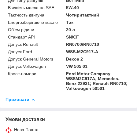
Для типу двигунів
Всі типи
В'язкість масла по SAE
5W-40
Тактность двигуна
Чотиритактний
Енергозберігаюче масло
Так
Об'єм рідини
20 л
Стандарт API
SN/CF
Допуск Renault
RN0700/RN0710
Допуск Ford
WSS-M2C917-A
Допуск General Motors
Dexos 2
Допуск Volkswagen
VW 505 01
Кросс-номери
Ford Motor Company
WSSM2C917A; Mercedes-
Benz 22931; Renault RN0710;
Volkswagen 50501
Приховати
Умови доставки
Нова Пошта