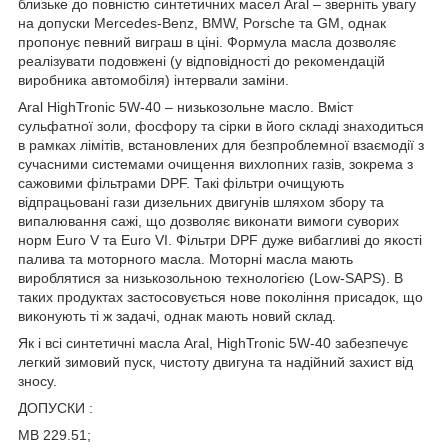
близьке до повністю синтетичних масел Aral – зверніть увагу
на допуски Mercedes-Benz, BMW, Porsche та GM, однак
пропонує певний виграш в ціні. Формула масла дозволяє
реалізувати подовжені (у відповідності до рекомендацій
виробника автомобіля) інтервали заміни.
Aral HighTronic 5W-40 – низькозольне масло. Вміст
сульфатної золи, фосфору та сірки в його складі знаходиться
в рамках лімітів, встановлених для безпроблемної взаємодії з
сучасними системами очищення вихлопних газів, зокрема з
сажовими фільтрами DPF. Такі фільтри очищують
відпрацьовані гази дизельних двигунів шляхом збору та
випалювання сажі, що дозволяє виконати вимоги суворих
норм Euro V та Euro VI. Фільтри DPF дуже вибагливі до якості
палива та моторного масла. Моторні масла мають
вироблятися за низькозольною технологією (Low-SAPS). В
таких продуктах застосовується нове покоління присадок, що
виконують ті ж задачі, однак мають новий склад.
Як і всі синтетичні масла Aral, HighTronic 5W-40 забезпечує
легкий зимовий пуск, чистоту двигуна та надійний захист від
зносу.
ДОПУСКИ :
MB 229.51;