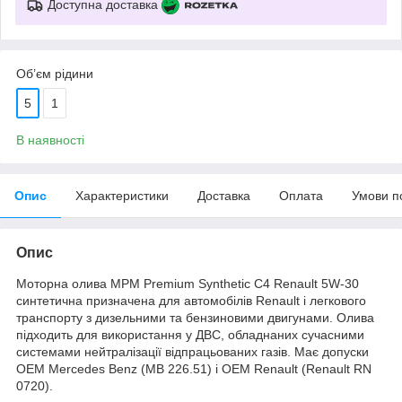
Доступна доставка
Об’єм рідини
5
1
В наявності
Опис
Характеристики
Доставка
Оплата
Умови п
Опис
Моторна олива MPM Premium Synthetic C4 Renault 5W-30
синтетична призначена для автомобілів Renault і легкового
транспорту з дизельними та бензиновими двигунами. Олива
підходить для використання у ДВС, обладнаних сучасними
системами нейтралізації відпрацьованих газів. Має допуски
OEM Mercedes Benz (MB 226.51) і OEM Renault (Renault RN
0720).