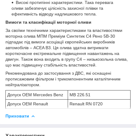
Високі протипінні характеристики. Така перевага
оливи забезпечує цілісність захисної плівки та
ефективність відводу надлишкового тепла.
Вимоги та класифікації моторної оливи
За своїми технічними характеристиками та властивостями
моторна олива МПМ Преміум Синтетик C4 Рено 5В-30
підпадає під вимоги асоціації європейських виробників
автомобілів – ACEA В3. Ця олива здатна витримати
короткочасне екстремальне підвищення навантажень на
двигун. Також вона входить в групу C4 – низькозольна олива,
що має підвищену стабільність властивостей.
Рекомендована до застосування з ДВС, які оснащені
протисажовим фільтром і трикомпонентним каталітичним
нейтралізатором.
Допуск OEM Mercedes Benz
MB 226.51
Допуск OEM Renault
Renault RN 0720
Приховати
Характеристики