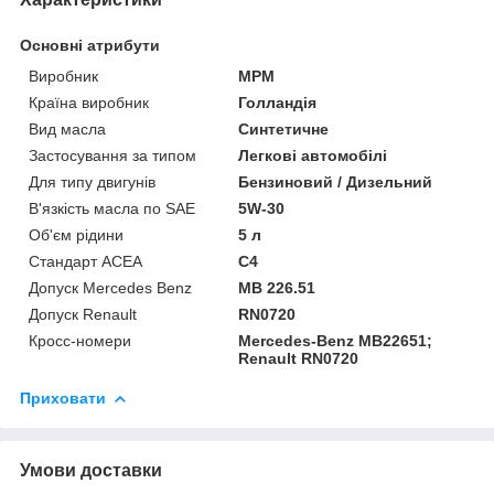
Основні атрибути
Виробник
MPM
Країна виробник
Голландія
Вид масла
Синтетичне
Застосування за типом
Легкові автомобілі
Для типу двигунів
Бензиновий / Дизельний
В'язкість масла по SAE
5W-30
Об'єм рідини
5 л
Стандарт ACEA
C4
Допуск Mercedes Benz
MB 226.51
Допуск Renault
RN0720
Кросс-номери
Mercedes-Benz MB22651;
Renault RN0720
Приховати
Умови доставки