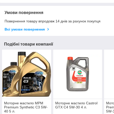
Умови повернення
Повернення товару впродовж 14 днів за рахунок покупця
Всі умови повернення
Подібні товари компанії
Моторне мастило MPM
Моторне мастило Castrol
Мот
Premium Synthetic C3 5W-
GTX C4 5W-30 4 л.
Prem
40 5 л.
5W-3