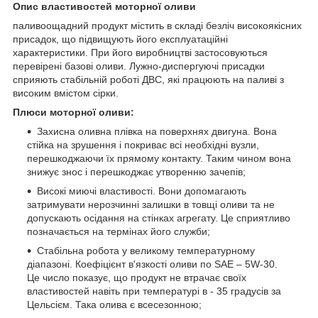
Опис властивостей моторної оливи
паливоощадний продукт містить в складі безліч високоякісних
присадок, що підвищують його експлуатаційні
характеристики. При його виробництві застосовуються
перевірені базові оливи. Лужно-диспергуючі присадки
сприяють стабільній роботі ДВС, які працюють на паливі з
високим вмістом сірки.
Плюси моторної оливи:
Захисна оливна плівка на поверхнях двигуна. Вона
стійка на зрушення і покриває всі необхідні вузли,
перешкоджаючи їх прямому контакту. Таким чином вона
знижує знос і перешкоджає утворенню зачепів;
Високі миючі властивості. Вони допомагають
затримувати нерозчинні залишки в товщі оливи та не
допускають осідання на стінках агрегату. Це сприятливо
позначається на термінах його служби;
Стабільна робота у великому температурному
діапазоні. Коефіцієнт в'язкості оливи по SAE – 5W-30.
Це число показує, що продукт не втрачає своїх
властивостей навіть при температурі в - 35 градусів за
Цельсієм. Така олива є всесезонною;