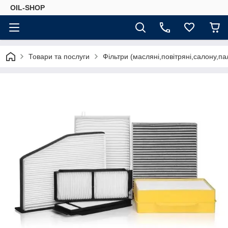
OIL-SHOP
Товари та послуги
Фільтри (масляні,повітряні,салону,па