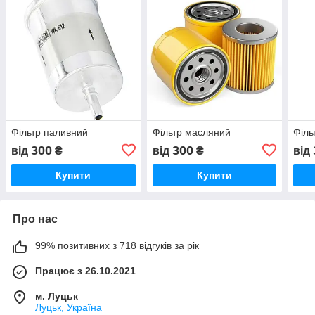
Фільтр паливний
Фільтр масляний
Філь
300
300
від
₴
від
₴
від
Купити
Купити
Про нас
99% позитивних з 718 відгуків за рік
Працює з 26.10.2021
м. Луцьк
Луцьк, Україна