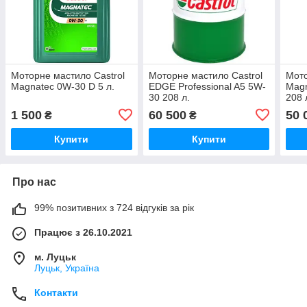
Моторне мастило Castrol
Моторне мастило Castrol
Мото
Magnatec 0W-30 D 5 л.
EDGE Professional A5 5W-
Magn
30 208 л.
208 
1 500
60 500
50 
₴
₴
Купити
Купити
Про нас
99% позитивних з 724 відгуків за рік
Працює з 26.10.2021
м. Луцьк
Луцьк, Україна
Контакти