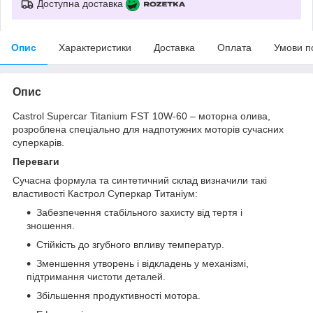
Доступна доставка
Опис
Характеристики
Доставка
Оплата
Умови п
Опис
Castrol Supercar Titanium FST 10W-60 – моторна олива,
розроблена спеціально для надпотужних моторів сучасних
суперкарів.
Переваги
Сучасна формула та синтетичний склад визначили такі
властивості Кастрол Суперкар Титаніум:
Забезпечення стабільного захисту від тертя і
зношення.
Стійкість до згубного впливу температур.
Зменшення утворень і відкладень у механізмі,
підтримання чистоти деталей.
Збільшення продуктивності мотора.