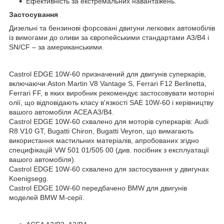
Ефективність за екстремальних навантажень.
Застосування
Дизельні та бензинові форсовані двигуни легкових автомобілів
із вимогами до оливи за європейськими стандартами А3/В4 і
SN/CF – за американськими.
Castrol EDGE 10W-60 призначений для двигунів суперкарів,
включаючи Aston Martin V8 Vantage S, Ferrari F12 Berlinetta,
Ferrari FF, в яких виробник рекомендує застосовувати моторні
олії, що відповідають класу в'язкості SAE 10W-60 і керівництву
вашого автомобіля ACEA A3/B4.
Castrol EDGE 10W-60 схвалено для моторів суперкарів: Audi
R8 V10 GT, Bugatti Chiron, Bugatti Veyron, що вимагають
використання мастильних матеріалів, апробованих згідно
специфікацій VW 501 01/505 00 (див. посібник з експлуатації
вашого автомобіля).
Castrol EDGE 10W-60 схвалено для застосування у двигунах
Koenigsegg.
Castrol EDGE 10W-60 передбачено BMW для двигунів
моделей BMW М-серії.