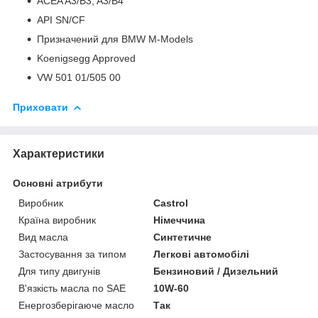
ACEA A3/B3, A3/B4
API SN/CF
Призначений для BMW M-Models
Koenigsegg Approved
VW 501 01/505 00
Приховати
Характеристики
Основні атрибути
Виробник
Castrol
Країна виробник
Німеччина
Вид масла
Синтетичне
Застосування за типом
Легкові автомобілі
Для типу двигунів
Бензиновий / Дизельний
В'язкість масла по SAE
10W-60
Енергозберігаюче масло
Так