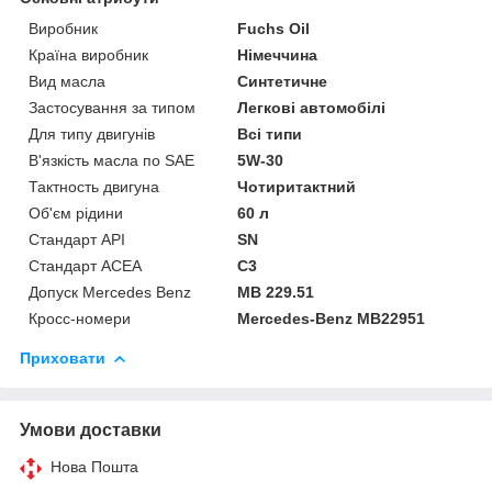
Виробник
Fuchs Oil
Країна виробник
Німеччина
Вид масла
Синтетичне
Застосування за типом
Легкові автомобілі
Для типу двигунів
Всі типи
В'язкість масла по SAE
5W-30
Тактность двигуна
Чотиритактний
Об'єм рідини
60 л
Стандарт API
SN
Стандарт ACEA
C3
Допуск Mercedes Benz
MB 229.51
Кросс-номери
Mercedes-Benz MB22951
Приховати
Умови доставки
Нова Пошта