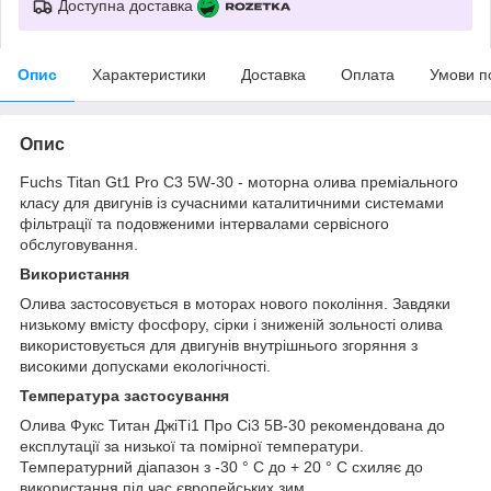
Доступна доставка
Опис
Характеристики
Доставка
Оплата
Умови п
Опис
Fuchs Titan Gt1 Pro C3 5W-30 - моторна олива преміального
класу для двигунів із сучасними каталитичними системами
фільтрації та подовженими інтервалами сервісного
обслуговування.
Використання
Олива застосовується в моторах нового покоління. Завдяки
низькому вмісту фосфору, сірки і зниженій зольності олива
використовується для двигунів внутрішнього згоряння з
високими допусками екологічності.
Температура застосування
Олива Фукс Титан ДжіТі1 Про Сі3 5В-30 рекомендована до
експлутації за низької та помірної температури.
Температурний діапазон з -30 ° C до + 20 ° C схиляє до
використання під час європейських зим.