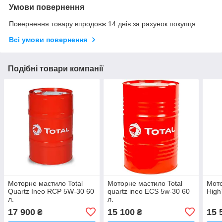
Умови повернення
Повернення товару впродовж 14 днів за рахунок покупця
Всі умови повернення
Подібні товари компанії
Моторне мастило Total
Моторне мастило Total
Мото
Quartz Ineo RCP 5W-30 60
quartz ineo ECS 5w-30 60
High
л.
л.
17 900
15 100
15 
₴
₴