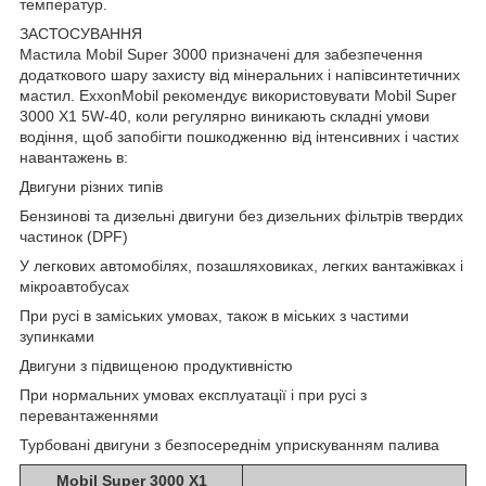
температур.
ЗАСТОСУВАННЯ
Мастила Mobil Super 3000 призначені для забезпечення
додаткового шару захисту від мінеральних і напівсинтетичних
мастил. ExxonMobil рекомендує використовувати Mobil Super
3000 X1 5W-40, коли регулярно виникають складні умови
водіння, щоб запобігти пошкодженню від інтенсивних і частих
навантажень в:
Двигуни різних типів
Бензинові та дизельні двигуни без дизельних фільтрів твердих
частинок (DPF)
У легкових автомобілях, позашляховиках, легких вантажівках і
мікроавтобусах
При русі в заміських умовах, також в міських з частими
зупинками
Двигуни з підвищеною продуктивністю
При нормальних умовах експлуатації і при русі з
перевантаженнями
Турбовані двигуни з безпосереднім уприскуванням палива
Mobil Super 3000 X1