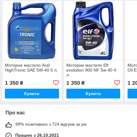
Моторне мастило Aral
Моторне мастило Elf
Мото
HighTronic SAE 5W-40 5 л.
evolution 900 NF 5w-40 4
Oil 
л.
1 350
1 350
1 2
₴
₴
Купити
Купити
Про нас
99% позитивних з 724 відгуків за рік
Працює з 26.10.2021