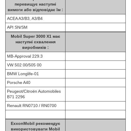
перевищує наступні
вимоги або відповідає їм :
ACEA A3/B3, A3/B4
API SN/SM
Mobil Super 3000 X1 має
наступні схвалення
виробників :
MB-Approval 229.3
VW 502 00/505 00
BMW Longlife-01
Porsche A40
Peugeot/Citroën Automobiles
B71 2296
Renault RN0710 / RN0700
ExxonMobil рекомендує
використовувати Mobil