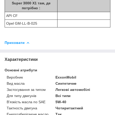
Super 3000 X1 там, де
потрібно :
API CF
Opel GM-LL-B-025
Приховати
Характеристики
Основні атрибути
Виробник
ExxonMobil
Вид масла
Синтетичне
Застосування за типом
Легкові автомобілі
Для типу двигунів
Всі типи
В'язкість масла по SAE
5W-40
Тактность двигуна
Чотиритактний
Енергозберігаюче масло
Так